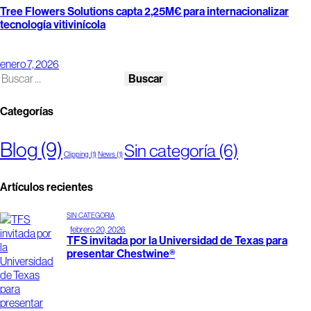
Tree Flowers Solutions capta 2,25M€ para internacionalizar
tecnología vitivinícola
enero 7, 2026
Categorías
Blog
(9)
Sin categoría
(6)
Clipping
(1)
News
(1)
Artículos recientes
SIN CATEGORÍA
febrero 20, 2026
TFS invitada por la Universidad de Texas para
presentar Chestwine®