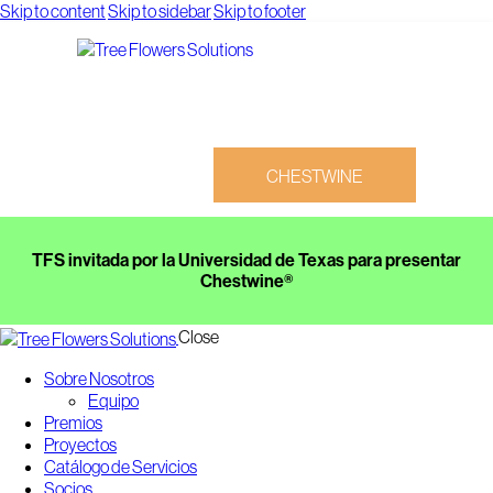
Skip to content
Skip to sidebar
Skip to footer
CHESTWINE
TFS invitada por la Universidad de Texas para presentar
Chestwine®
Close
CHESTWINE
Sobre Nosotros
Equipo
Premios
Proyectos
Catálogo de Servicios
Socios