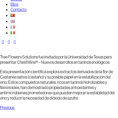
Blog
Contacto
Tree Flowers Solutions fue invitada por la Universidad de Texas para
presentar ChestWine® – Nuevos desarrollos en taninos enológicos
Esta presentación científica explora extractos derivados de la flor de
Castanea sativa
(castaño) y su posible papel en la estabilización del
vino. Estos compuestos naturales, ricos en taninos hidrolizables y
flavonoides, han demostrado propiedades antioxidantes y
antimicrobianas prometedoras que pueden mejorar la estabilidad del
vino y reducir la necesidad de dióxido de azufre.
Previous