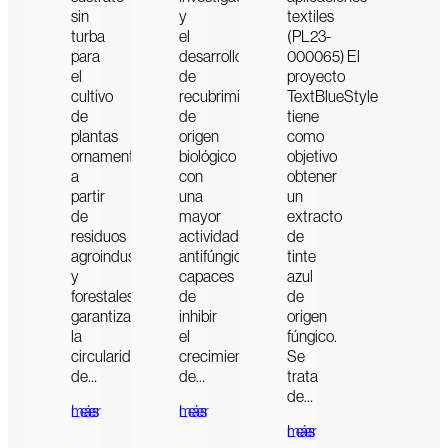
sin
y
textiles
turba
el
(PL23-
para
desarrollo
000065) El
el
de
proyecto
cultivo
recubrimientos
TextBlueStyle
de
de
tiene
plantas
origen
como
ornamentales,
biológico
objetivo
a
con
obtener
partir
una
un
de
mayor
extracto
residuos
actividad
de
agroindustriales
antifúngica,
tinte
y
capaces
azul
forestales,
de
de
garantizando
inhibir
origen
la
el
fúngico.
circularidad
crecimiento
Se
de…
de…
trata
de…
Leer más
Leer más
Leer más