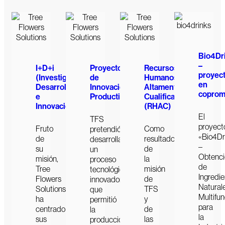
Bio4Dr
–
I+D+i
Proyecto
Recursos
proyec
(Investigación,
de
Humanos
en
Desarrollo
Innovación
Altamente
coprom
e
Productiva
Cualificados
Innovación)
(RHAC)
El
TFS
proyect
Fruto
Como
pretendió
«Bio4Dr
de
resultado
desarrollar
–
su
de
un
Obtenci
misión,
la
proceso
de
Tree
misión
tecnológico
Ingredi
Flowers
de
innovador
Natural
Solutions
TFS
que
Multifun
ha
y
permitió
para
centrado
de
la
la
sus
las
producción