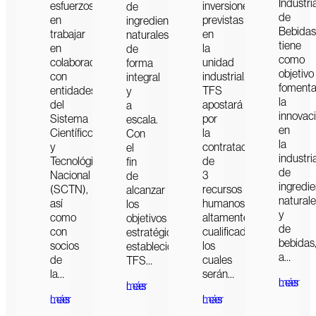
Industri
esfuerzos
inversiones
de
de
en
previstas
ingredientes
Bebidas
trabajar
en
naturales
tiene
en
la
de
como
colaboración
unidad
forma
objetivo
con
industrial,
integral
fomenta
entidades
TFS
y
la
del
apostará
a
innovac
Sistema
por
escala.
en
Científico
la
Con
la
y
contratación
el
industri
Tecnológico
de
fin
de
Nacional
3
de
ingredi
(SCTN),
recursos
alcanzar
natural
así
humanos
los
y
como
altamente
objetivos
de
con
cualificados,
estratégicos
bebidas
socios
los
establecidos,
a…
de
cuales
TFS…
la…
serán…
Leer más
Leer más
Leer más
Leer más