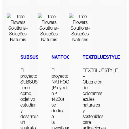
SUBSUS
NATFOODCOATING
TEXTBLUESTYLE
El
El
TEXTBLUESTYLE
proyecto
proyecto
–
SUBSUS
NATFOODCOATING
Obtención
tiene
(Proyecto
de
como
n.º
colorantes
objetivo
14236)
azules
estudiar
se
naturales
y
dedica
y
desarrollar:
a
sostenibles
un
la
para
sustrato
investigación
aplicaciones