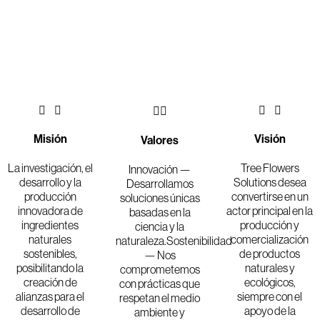
Misión
Visión
Valores
La investigación, el
Tree Flowers
Innovación —
desarrollo y la
Solutions desea
Desarrollamos
producción
convertirse en un
soluciones únicas
innovadora de
actor principal en la
basadas en la
ingredientes
producción y
ciencia y la
naturales
comercialización
naturaleza.
Sostenibilidad
sostenibles,
de productos
— Nos
posibilitando la
naturales y
comprometemos
creación de
ecológicos,
con prácticas que
alianzas para el
siempre con el
respetan el medio
desarrollo de
apoyo de la
ambiente y