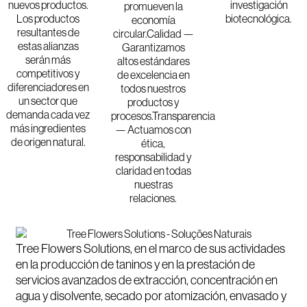
nuevos productos.
investigación
promueven la
Los productos
biotecnológica.
economía
resultantes de
circular.
Calidad —
estas alianzas
Garantizamos
serán más
altos estándares
competitivos y
de excelencia en
diferenciadores en
todos nuestros
un sector que
productos y
demanda cada vez
procesos.
Transparencia
más ingredientes
— Actuamos con
de origen natural.
ética,
responsabilidad y
claridad en todas
nuestras
relaciones.
Tree Flowers Solutions, en el marco de sus actividades
en la producción de taninos y en la prestación de
servicios avanzados de extracción, concentración en
agua y disolvente, secado por atomización, envasado y