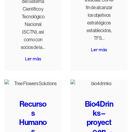
del Sistema
fin de alcanzar
Científico y
los objetivos
Tecnológico
estratégicos
Nacional
establecidos,
(SCTN), así
TFS…
como con
socios de la…
Ler más
Ler más
Recurso
Bio4Drin
s
ks –
Humano
proyect
s
o en