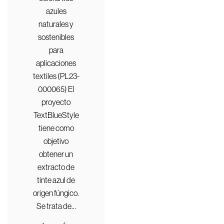
azules
naturales y
sostenibles
para
aplicaciones
textiles (PL23-
000065) El
proyecto
TextBlueStyle
tiene como
objetivo
obtener un
extracto de
tinte azul de
origen fúngico.
Se trata de…