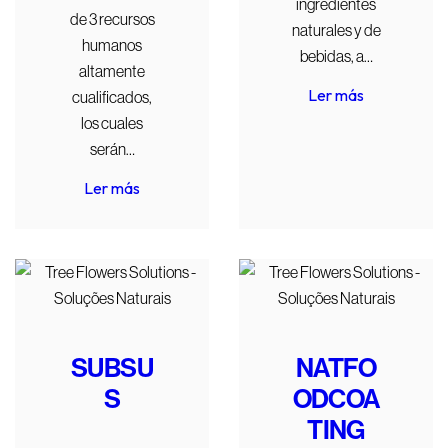
ingredientes
de 3 recursos
naturales y de
humanos
bebidas, a…
altamente
Ler más
cualificados,
los cuales
serán…
Ler más
SUBSU
NATFO
S
ODCOA
TING