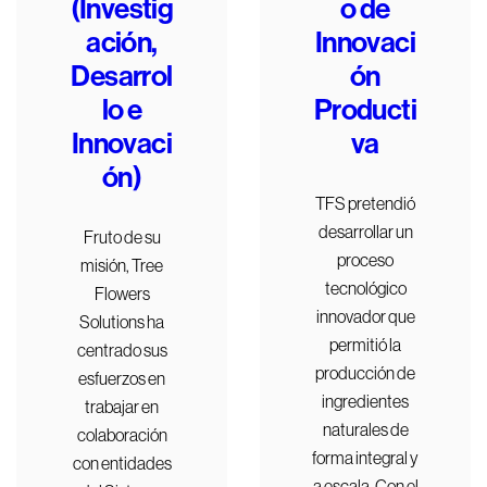
(Investig
o de
ación,
Innovaci
Desarrol
ón
lo e
Producti
Innovaci
va
ón)
TFS pretendió
desarrollar un
Fruto de su
proceso
misión, Tree
tecnológico
Flowers
innovador que
Solutions ha
permitió la
centrado sus
producción de
esfuerzos en
ingredientes
trabajar en
naturales de
colaboración
forma integral y
con entidades
a escala. Con el