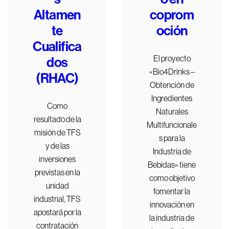
Altamen
coprom
te
oción
Cualifica
El proyecto
dos
«Bio4Drinks –
(RHAC)
Obtención de
Ingredientes
Como
Naturales
resultado de la
Multifuncionale
misión de TFS
s para la
y de las
Industria de
inversiones
Bebidas» tiene
previstas en la
como objetivo
unidad
fomentar la
industrial, TFS
innovación en
apostará por la
la industria de
contratación