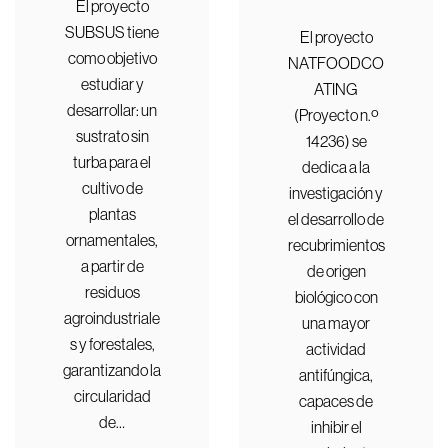
El proyecto
SUBSUS tiene
El proyecto
como objetivo
NATFOODCO
estudiar y
ATING
desarrollar: un
(Proyecto n.º
sustrato sin
14236) se
turba para el
dedica a la
cultivo de
investigación y
plantas
el desarrollo de
ornamentales,
recubrimientos
a partir de
de origen
residuos
biológico con
agroindustriale
una mayor
s y forestales,
actividad
garantizando la
antifúngica,
circularidad
capaces de
de…
inhibir el