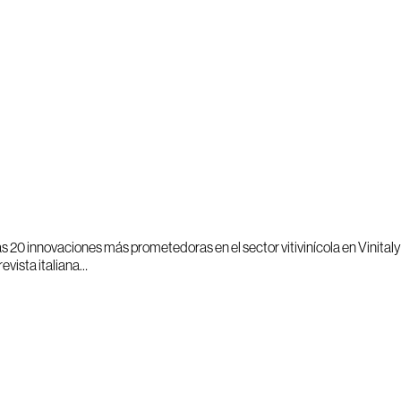
 20 innovaciones más prometedoras en el sector vitivinícola en Vinitaly
evista italiana…