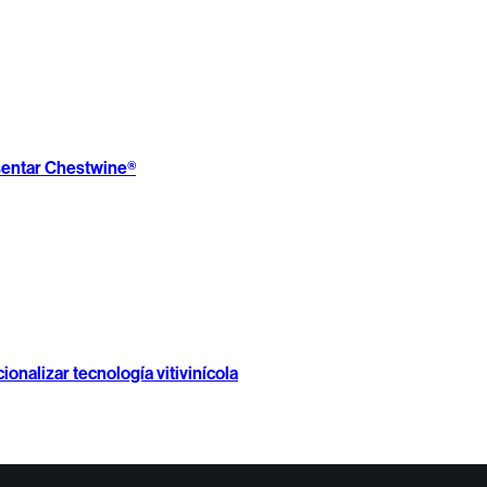
esentar Chestwine®
onalizar tecnología vitivinícola