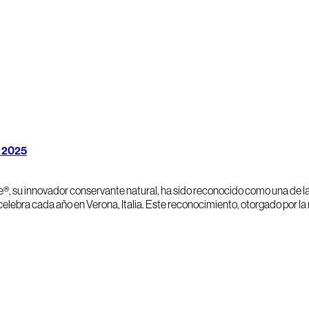
y 2025
, su innovador conservante natural, ha sido reconocido como una de las
elebra cada año en Verona, Italia. Este reconocimiento, otorgado por la r