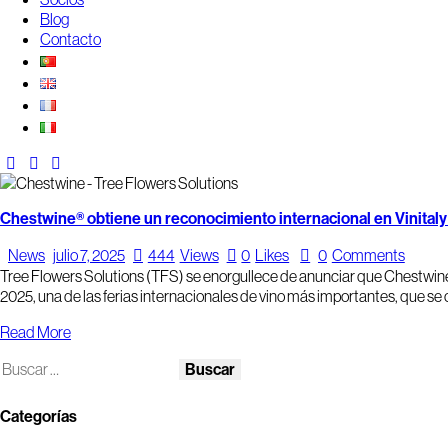
Blog
Contacto
Chestwine® obtiene un reconocimiento internacional en Vinital
News
julio 7, 2025
444
Views
0
Likes
0
Comments
Tree Flowers Solutions (TFS) se enorgullece de anunciar que Chestwine®
2025, una de las ferias internacionales de vino más importantes, que se c
Read More
Categorías