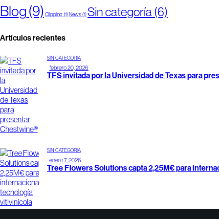
Blog
(9)
Sin categoría
(6)
Clipping
(1)
News
(1)
Artículos recientes
SIN CATEGORÍA
febrero 20, 2026
TFS invitada por la Universidad de Texas para pr
SIN CATEGORÍA
enero 7, 2026
Tree Flowers Solutions capta 2,25M€ para internaci