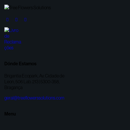
Dónde Estamos
Brigantia Ecopark, Av. Cidade de
Leon, 506 Lab. 213 | 5300-358,
Bragança
geral@treeflowerssolutions.com
Menu