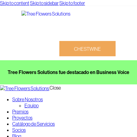
Skip to content
Skip to sidebar
Skip to footer
CHESTWINE
Tree Flowers Solutions fue destacado en Business Voice
Close
Sobre Nosotros
CHESTWINE
Equipo
Premios
Proyectos
Catálogo de Servicios
Socios
Blog