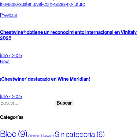
inovacao-sustentavel-com-raizes-no-futuro
Previous
Chestwine® obtiene un reconocimiento internacional en Vinitaly
2025
julio 7, 2025
Next
¡Chestwine® destacado en Wine Meridian!
julio 7, 2025
Categorías
Blog
(9)
Sin categoría
(6)
Clipping
(1)
News
(1)