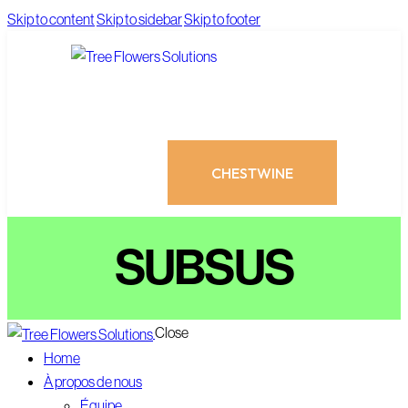
Skip to content
Skip to sidebar
Skip to footer
CHESTWINE
SUBSUS
Close
CHESTWINE
Home
À propos de nous
Équipe