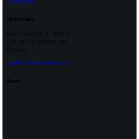
Nos Locaux
Brigantia Ecopark, Av. Cidade de
Leon, 506 Lab. 213 | 5300-358,
Bragança
geral@treeflowerssolutions.com
Menu