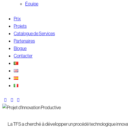
Équipe
Prix
Projets
Catalogue de Services
Partenaires
Blogue
Contacter
a cherché à développer
La TFS
un procédé technologique innov