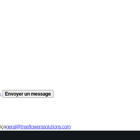
é
..
ança
geral@treeflowerssolutions.com