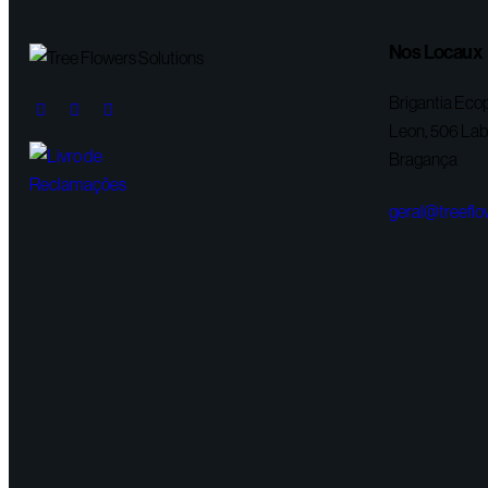
Nos Locaux
Brigantia Ecop
Leon, 506 Lab.
Bragança
geral@treeflo