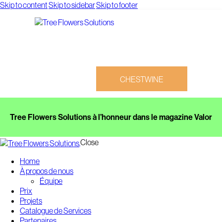
Skip to content
Skip to sidebar
Skip to footer
CHESTWINE
Tree Flowers Solutions à l’honneur dans le magazine Valor
Close
Home
CHESTWINE
À propos de nous
Équipe
Prix
Projets
Catalogue de Services
Partenaires