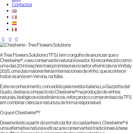
Contactos
A Tree Flowers Solutions (TFS) tem o orgulho de anunciar que o
Chestwine®, o seu conservante natural inovador, foi reconhecido como
uma das 20 inovações mais promissoras no setor vitivinícola na Vinitaly
2025, uma das maiores feiras internacionais de vinho, que acontece
todos os anos em Verona, na Itália.
Este reconhecimento, concedido pela revista italiana La Gazzetta del
Gusto, destaca o impacto do Chestwine® na produção de vinhos
naturais, biológicos e biodinâmicos, reforçando o compromisso da TFS
em combinar ciência e natureza de forma responsável.
O que é Chestwine®?
Desenvolvido a partir do extrato da flor do castanheiro, Chestwine® é
uma alternativa natural e eficaz aos conservantes tradicionais à base