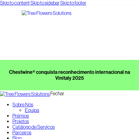
Skip to content
Skip to sidebar
Skip to footer
Chestwine® conquista reconhecimento internacional na
Vinitaly 2025
Fechar
Sobre Nós
Equipa
Prémios
Projetos
Catálogo de Serviços
Parceiros
Blog