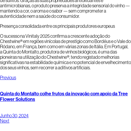
de sulfitos. Graças às suas propriedades antioxidantes e
antimicrobianas, o produto preserva a integridade sensorial do vinho —
mantendo a cor, o aroma e o sabor — sem comprometer a
autenticidade nem a saúde do consumidor.
Presença consolidada entre os principais produtores europeus
O sucesso na Vinitaly 2025 confirma a crescente adoção do
Chestwine® em regiões vinícolas de prestígio como Bordéus e o Vale do
Ródano, em França, bem como em várias zonas de Itália. Em Portugal,
a Quinta do Montalto, produtora de vinhos biológicos, é uma das
pioneiras na utilização do Chestwine®, tendo registado melhorias
significativas na estabilidade química e no potencial de envelhecimento
dos seus vinhos, sem recorrer a aditivos artificiais.
Previous
Quinta do Montalto colhe frutos da inovação com apoio da Tree
Flower Solutions
Junho 30, 2024
Next