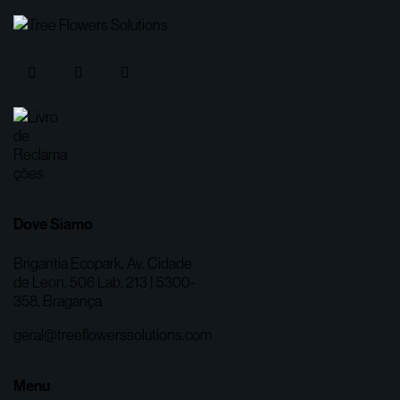
Dove Siamo
Brigantia Ecopark, Av. Cidade
de Leon, 506 Lab. 213 | 5300-
358, Bragança
geral@treeflowerssolutions.com
Menu