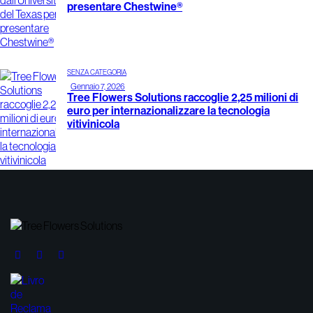
presentare Chestwine®
SENZA CATEGORIA
Gennaio 7, 2026
Tree Flowers Solutions raccoglie 2,25 milioni di
euro per internazionalizzare la tecnologia
vitivinicola