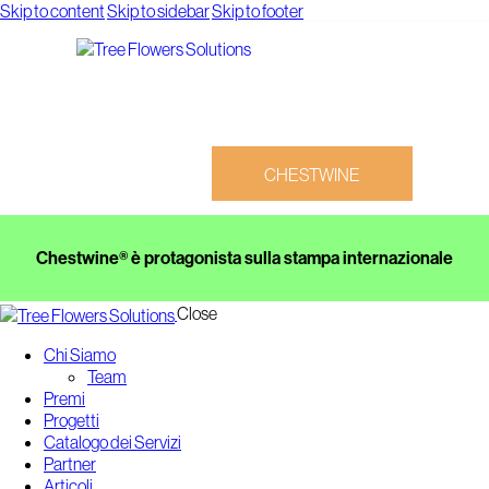
Skip to content
Skip to sidebar
Skip to footer
CHESTWINE
Chestwine® è protagonista sulla stampa internazionale
Close
Chi Siamo
CHESTWINE
Team
Premi
Progetti
Catalogo dei Servizi
Partner
Articoli