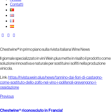
Contatti
Chestwine® in primo piano sulla rivista italiana Wine News
Il giornale specializzato in vini Wein.plus mette in risalto il prodotto come
soluzione innovativa e naturale per sostituire i solfiti nella produzione
vinicola.
Link:
https://rivista.wein.plus/news/tannino-dai-fiori-di-castagno-
come-sostituto-dello-zolfo-nel-vino-i-polifenoli-prevengono-l-
ossidazione
Previous
Chestwine® riconosciuto in Francia!