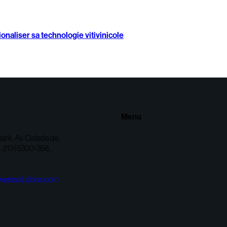
onaliser sa technologie vitivinicole
Menu
ark, Av. Cidade de
 213 | 5300-358,
werssolutions.com