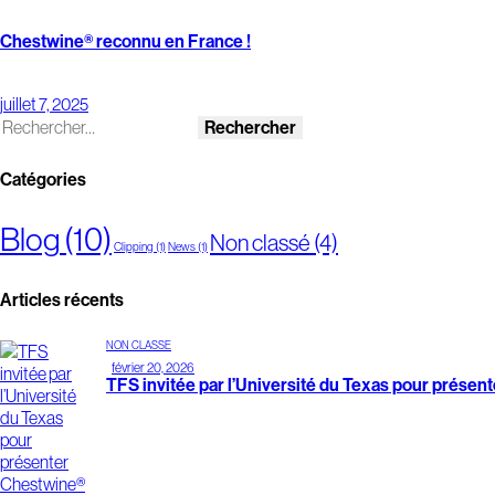
Chestwine® reconnu en France !
juillet 7, 2025
Catégories
Blog
(10)
Non classé
(4)
Clipping
(1)
News
(1)
Articles récents
NON CLASSÉ
février 20, 2026
TFS invitée par l’Université du Texas pour présen