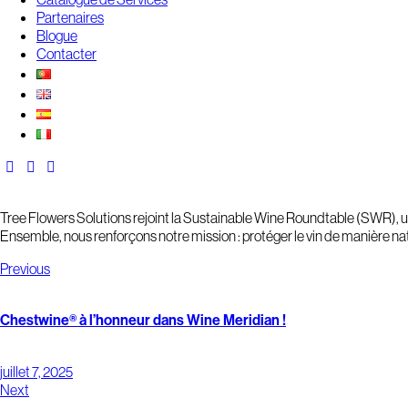
Partenaires
Blogue
Contacter
Tree Flowers Solutions rejoint la Sustainable Wine Roundtable (SWR), u
Ensemble, nous renforçons notre mission : protéger le vin de manière nat
Previous
Chestwine® à l’honneur dans Wine Meridian !
juillet 7, 2025
Next