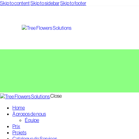
Skip to content
Skip to sidebar
Skip to footer
Close
Home
À propos de nous
Équipe
Prix
Projets
Catalogue de Services