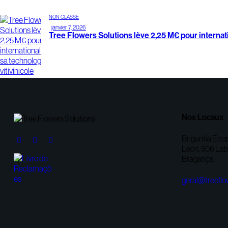
NON CLASSÉ
janvier 7, 2026
Tree Flowers Solutions lève 2,25 M€ pour internati
Nos Locaux
Brigantia Ecop
Leon, 506 Lab.
Bragança
geral@treeflo