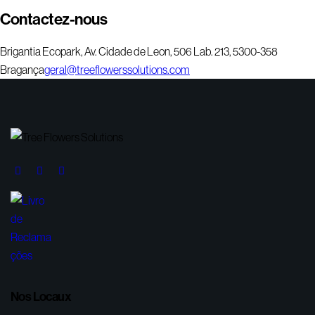
Contactez-nous
Brigantia Ecopark, Av. Cidade de Leon, 506 Lab. 213, 5300-358
Bragança
geral@treeflowerssolutions.com
Nos Locaux