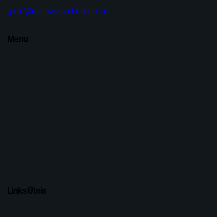
geral@treeflowerssolutions.com
Menu
Links Úteis