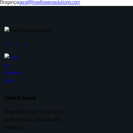
Bragança
geral@treeflowerssolutions.com
Onde Estamos
Brigantia Ecopark, Av. Cidade de
Leon, 506 Lab. 213 | 5300-358,
Bragança