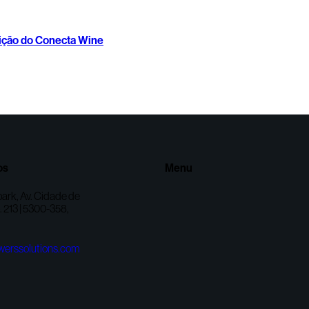
dição do Conecta Wine
os
Menu
ark, Av. Cidade de
 213 | 5300-358,
werssolutions.com