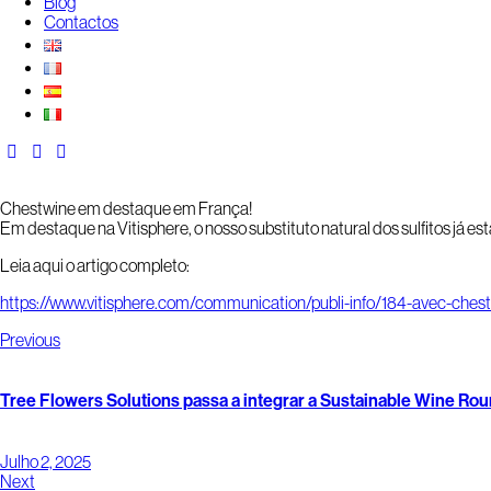
Blog
Contactos
Chestwine em destaque em França!
Em destaque na Vitisphere, o nosso substituto natural dos sulfitos já est
Leia aqui o artigo completo:
https://www.vitisphere.com/communication/publi-info/184-avec-chestw
Previous
Tree Flowers Solutions passa a integrar a Sustainable Wine Ro
Julho 2, 2025
Next