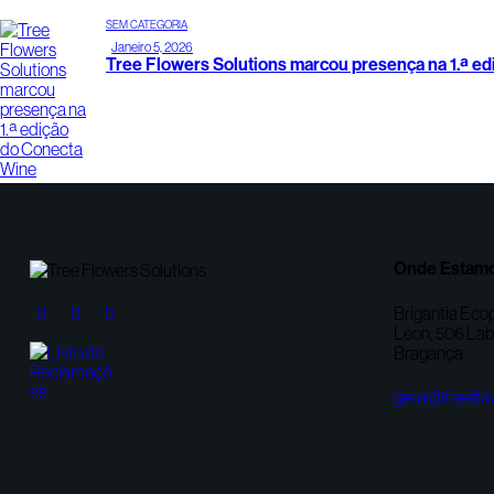
SEM CATEGORIA
Janeiro 5, 2026
Tree Flowers Solutions marcou presença na 1.ª e
Onde Estam
Brigantia Ecop
Leon, 506 Lab.
Bragança
geral@treeflo