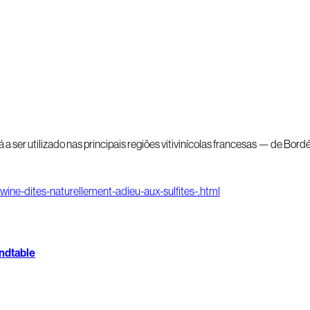
á a ser utilizado nas principais regiões vitivinícolas francesas — de Bor
ine-dites-naturellement-adieu-aux-sulfites-.html
undtable